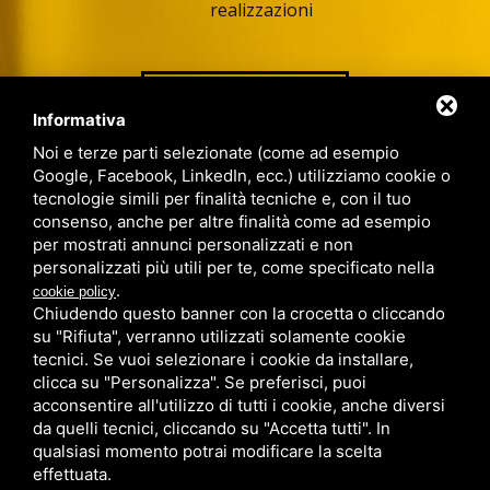
realizzazioni
VAI ALLA PAGINA
Informativa
Noi e terze parti selezionate (come ad esempio
Google, Facebook, LinkedIn, ecc.) utilizziamo cookie o
tecnologie simili per finalità tecniche e, con il tuo
consenso, anche per altre finalità come ad esempio
per mostrati annunci personalizzati e non
personalizzati più utili per te, come specificato nella
.
cookie policy
Chiudendo questo banner con la crocetta o cliccando
su "Rifiuta", verranno utilizzati solamente cookie
tecnici. Se vuoi selezionare i cookie da installare,
clicca su "Personalizza". Se preferisci, puoi
acconsentire all'utilizzo di tutti i cookie, anche diversi
VIA RENATA VIGANÒ, 5 (CENTRO ARTIGIANALE
da quelli tecnici, cliccando su "Accetta tutti". In
S.GIORGIO) - 44124 - FERRARA
EMAIL
INFO@STGA.IT
TEL
0532 742503
qualsiasi momento potrai modificare la scelta
effettuata.